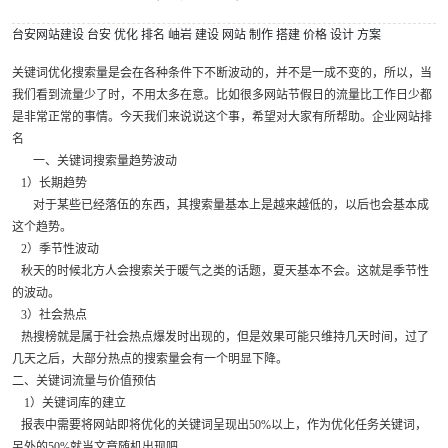
台安网站建设
台安
优化
排名
岫岩
建设
网站
制作
搭建
价格
设计
方案
关键词优化搜索量是会在各种条件下不断波动的，并不是一成不变的，所以，当
我们看到流量少了时，不用太多在意。比如很多网站节假日的流量比工作日少都
是非常正常的事情。今天我们来说说这个事，希望对大家有所帮助。企业网站排
名
一、关键词搜索量趋势波动
1）长期趋势
对于某些已经落伍的东西，其搜索量基本上是越来越低的，以后也会基本成
这个趋势。
2）季节性波动
秋天的时候北方人会搜索关于暖气之类的话题，夏天基本不会。这就是季节性
的波动。
3）社会热点
热搜榜就是属于社会热点爆发时出现的，但是效果可能只维持几天时间，过了
几天之后，大部分热点的搜索量会有一个明显下降。
二、关键词流量与价值预估
1）关键词库的建立
报表中需要将网站即将优化的关键词呈现出50%以上，作为优化任务关键词，
另外的50%就当文章随机出现吧。