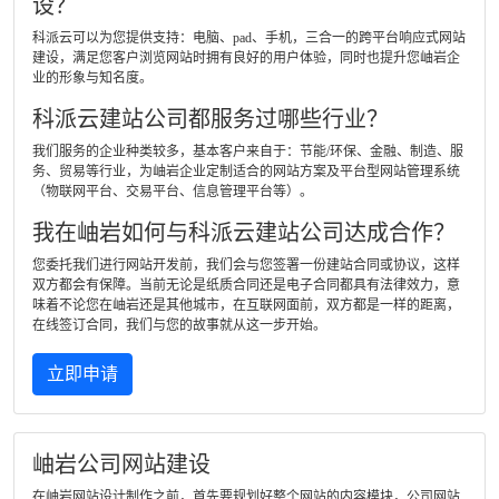
设？
科派云可以为您提供支持：电脑、pad、手机，三合一的跨平台响应式网站
建设，满足您客户浏览网站时拥有良好的用户体验，同时也提升您岫岩企
业的形象与知名度。
科派云建站公司都服务过哪些行业？
我们服务的企业种类较多，基本客户来自于：节能/环保、金融、制造、服
务、贸易等行业，为岫岩企业定制适合的网站方案及平台型网站管理系统
（物联网平台、交易平台、信息管理平台等）。
我在岫岩如何与科派云建站公司达成合作？
您委托我们进行网站开发前，我们会与您签署一份建站合同或协议，这样
双方都会有保障。当前无论是纸质合同还是电子合同都具有法律效力，意
味着不论您在岫岩还是其他城市，在互联网面前，双方都是一样的距离，
在线签订合同，我们与您的故事就从这一步开始。
立即申请
岫岩公司网站建设
在岫岩网站设计制作之前，首先要规划好整个网站的内容模块，公司网站