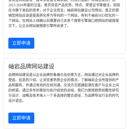
营销型网站建设一直以来是备受岫岩客户热议的话题，从概念提出，到
2015-2016年度的泛滥，首页突显产品优势、特点、荣誉证书等做法，到现
在冷静下来后的思考，对于企业而言，岫岩网站建设公司得出，真正的营
销型网站应该是提高转化率为导向的一个网站，有利于岫岩SEO优化的一
个网站，在网站上线确认后需要自己去各个搜索引擎端口把网站的链接提
交下，让企业网站被搜索引擎所收录了。
立即申请
岫岩品牌网站建设
品牌网站建设是以企业品牌形象展示及创意为主，网站通过对企业品牌的
塑造、信息的介绍，让浏览者熟悉企业的情况、了解岫岩企业所提供的产
品和服务，并通过有效的在线沟通、交流方式搭建起潜在客户与企业之间
的桥梁。通过多年的策划与执行经验的总结，我们力图将趋势前瞻性研究
与设计、战略及技术纳入一个多选择的整合途径，为品牌导出行业的时代
设计语言。
立即申请