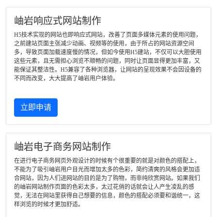
岫岩响应式网站制作
H5技术实现的网站也即响应式网站，改善了页面多媒体元素的使用问题，
之前建站页面主张减少动画、视频等的使用，由于所占的网站资源空间
多，导致页面加载速度慢的情况，但如今使用H5建站，不仅可以大胆使用
这些元素，且无需担心浏览不顺畅的问题，同时让页面显得更加丰富，又
能保证其整洁性。H5兼容了各种浏览器，让网站的呈现效果不会因设备的
不同而改变，大大提高了岫岩用户体验。
立即申请
岫岩电子商务网站制作
在进行电子商务网页外观设计的时候有个很重要的就是对颜色的搭配上，
不能为了吸引岫岩用户目光而增加太多的色彩，简约清爽的风格会更加适
合网站，因为人们进网站的目的是为了购物，而非纯欣赏网站。如果我们
的岫岩网站制作页面的色彩太多，太过花俏的话就会让人产生凌乱的感
觉，无法在网站里获得自己想要的信息，颜色的搭配必须要和谐统一，这
样浏览的时候才更加舒适。