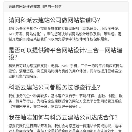
致岫岩网站建设需求用户的一封信
请问科派云建站公司做网站靠谱吗？
我们为全国各地企业提供多样化的互联网服务（网站建设、小程序开发、
APP开发、网站优化），帮助您解决岫岩网站设计制作及推广等难题。定
制开发的网站及系统我们可以为您提供申请软件著作权保护服务。
是否可以提供跨平台网站设计/三合一网站建
设？
科派云可以为您提供支持：电脑、pad、手机，三合一的跨平台响应式网站
建设，满足您客户浏览网站时拥有良好的用户体验，同时也提升您岫岩企
业的形象与知名度。
科派云建站公司都服务过哪些行业？
我们服务的企业种类较多，基本客户来自于：节能/环保、金融、制造、服
务、贸易等行业，为岫岩企业定制适合的网站方案及平台型网站管理系统
（物联网平台、交易平台、信息管理平台等）。
我在岫岩如何与科派云建站公司达成合作？
您委托我们进行网站开发前，我们会与您签署一份建站合同或协议，这样
双方都会有保障。当前无论是纸质合同还是电子合同都具有法律效力，意