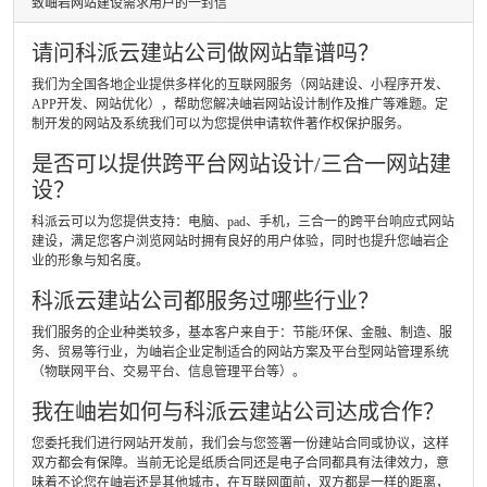
致岫岩网站建设需求用户的一封信
请问科派云建站公司做网站靠谱吗？
我们为全国各地企业提供多样化的互联网服务（网站建设、小程序开发、
APP开发、网站优化），帮助您解决岫岩网站设计制作及推广等难题。定
制开发的网站及系统我们可以为您提供申请软件著作权保护服务。
是否可以提供跨平台网站设计/三合一网站建
设？
科派云可以为您提供支持：电脑、pad、手机，三合一的跨平台响应式网站
建设，满足您客户浏览网站时拥有良好的用户体验，同时也提升您岫岩企
业的形象与知名度。
科派云建站公司都服务过哪些行业？
我们服务的企业种类较多，基本客户来自于：节能/环保、金融、制造、服
务、贸易等行业，为岫岩企业定制适合的网站方案及平台型网站管理系统
（物联网平台、交易平台、信息管理平台等）。
我在岫岩如何与科派云建站公司达成合作？
您委托我们进行网站开发前，我们会与您签署一份建站合同或协议，这样
双方都会有保障。当前无论是纸质合同还是电子合同都具有法律效力，意
味着不论您在岫岩还是其他城市，在互联网面前，双方都是一样的距离，