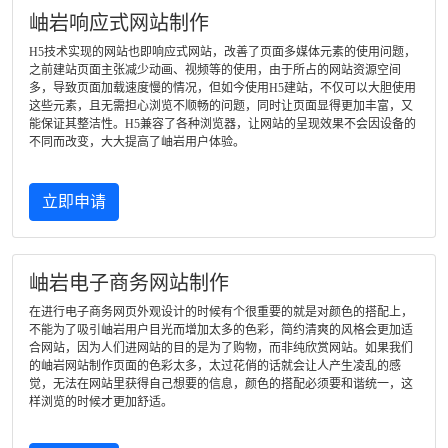
岫岩响应式网站制作
H5技术实现的网站也即响应式网站，改善了页面多媒体元素的使用问题，
之前建站页面主张减少动画、视频等的使用，由于所占的网站资源空间
多，导致页面加载速度慢的情况，但如今使用H5建站，不仅可以大胆使用
这些元素，且无需担心浏览不顺畅的问题，同时让页面显得更加丰富，又
能保证其整洁性。H5兼容了各种浏览器，让网站的呈现效果不会因设备的
不同而改变，大大提高了岫岩用户体验。
立即申请
岫岩电子商务网站制作
在进行电子商务网页外观设计的时候有个很重要的就是对颜色的搭配上，
不能为了吸引岫岩用户目光而增加太多的色彩，简约清爽的风格会更加适
合网站，因为人们进网站的目的是为了购物，而非纯欣赏网站。如果我们
的岫岩网站制作页面的色彩太多，太过花俏的话就会让人产生凌乱的感
觉，无法在网站里获得自己想要的信息，颜色的搭配必须要和谐统一，这
样浏览的时候才更加舒适。