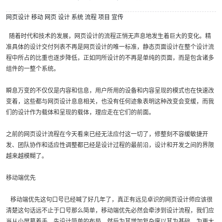
网页设计
移动
网页
设计
系统
流程
项目
宣传
随着时代和技术的发展，网页设计的流程正悄无声息地发生着巨大的变化。精
准具体的设计交付列表不再是网页设计的唯一标准，静态页面设计在整个设计流
程中所占的比重也逐步降低，正如同所设计的不再是单纯的页面，而是包含诸多
组件的一整个系统。
瞬息万变的不仅仅是内容和信息，用户所用的设备和内容呈现的模式也在快速改
变着，这些都与网页设计息息相关，也没有任何迹象表明这种改变会变缓，而我
们的设计作为载体和呈现的载体，理应走在它们的前面。
之前的网页设计流程在今天看来已经无法应付这一切了，修整刻不容缓敏捷开
发、团队协作和适应性调整都已经是设计过程的最前沿，设计和开发之间的界限
越来越模糊了。
移动端优先
移动端优先这句口号已经喊了好几年了，真正有远见卓识的网页设计师应该很
清楚这句话远不止于口号那么简单，移动端优先必然会牵涉到设计流程，我们应
当从小屏幕着手，先设计简单的布局，然后为其增加复杂度以其为基础，为更大