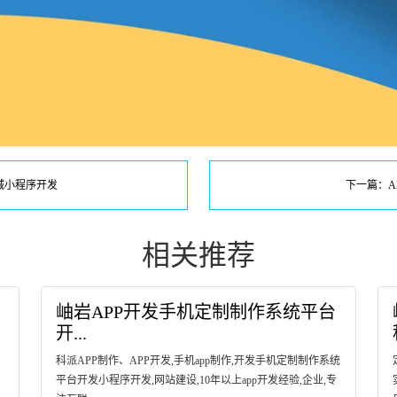
城小程序开发
下一篇：A
相关推荐
岫岩APP开发手机定制制作系统平台
开...
科派APP制作、APP开发,手机app制作,开发手机定制制作系统
平台开发小程序开发,网站建设,10年以上app开发经验,企业,专