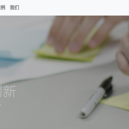
案例
我们