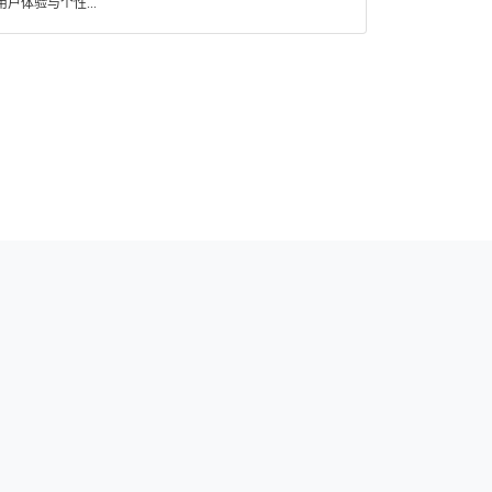
用户体验与个性...