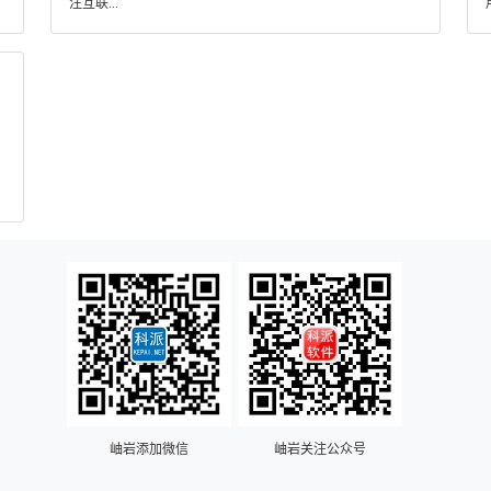
注互联...
岫岩添加微信
岫岩关注公众号