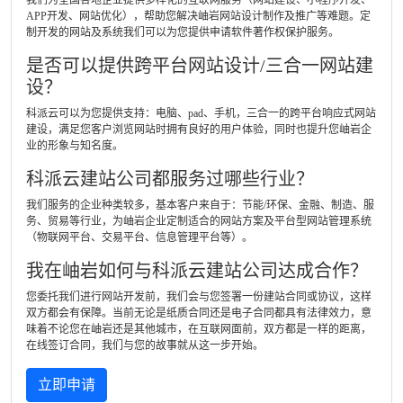
我们为全国各地企业提供多样化的互联网服务（网站建设、小程序开发、
APP开发、网站优化），帮助您解决岫岩网站设计制作及推广等难题。定
制开发的网站及系统我们可以为您提供申请软件著作权保护服务。
是否可以提供跨平台网站设计/三合一网站建
设？
科派云可以为您提供支持：电脑、pad、手机，三合一的跨平台响应式网站
建设，满足您客户浏览网站时拥有良好的用户体验，同时也提升您岫岩企
业的形象与知名度。
科派云建站公司都服务过哪些行业？
我们服务的企业种类较多，基本客户来自于：节能/环保、金融、制造、服
务、贸易等行业，为岫岩企业定制适合的网站方案及平台型网站管理系统
（物联网平台、交易平台、信息管理平台等）。
我在岫岩如何与科派云建站公司达成合作？
您委托我们进行网站开发前，我们会与您签署一份建站合同或协议，这样
双方都会有保障。当前无论是纸质合同还是电子合同都具有法律效力，意
味着不论您在岫岩还是其他城市，在互联网面前，双方都是一样的距离，
在线签订合同，我们与您的故事就从这一步开始。
立即申请