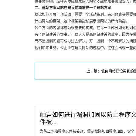
该非常详细，这样实际建设完成的网站才能够是非常理想的，
二、建站方案网站在建设前期需要一个建站方案
就比如你开展一项活动，需要一个活动策划，费用预算等需要
计出网站的框架，这个框架要能够展示出网站的所有功能。
各个方面的内容都成为很重要的构成，在每一个部分如何规划
有了网站建设方案书，可以大大提高网站建设的效率，因为在
而不是遇到问题再想办法去解决，万一遇到一个不可解决的问
他们带来业务。但企业在建设网站的过程中，往往会出现一些
上一篇：低价网站建设买到的
岫岩如何进行漏洞加固以防止程序
件被...
为防止网站程序文件被篡改，需从权限加固程序加固、安全