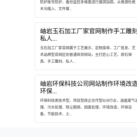
防护账号防护、备份监控多维度进行漏洞加固，从根源杜绝
木马植入、文件篡...
岫岩玉石加工厂家官网制作手工雕
私人...
玉石加工厂家官网属于工艺展示、定制接单、工厂批发、艺
术品牌型官网区别普通商贸网站，主打匠心工艺、原石保
真、手工雕刻、私人...
岫岩环保科技公司网站制作环境改
环保...
环保科技类技术型、项目型政企合作型B2B行业，涵盖废气
理、污水处理、除尘脱硫、固废处理、环境改造、环保设
备、节能技术、土...