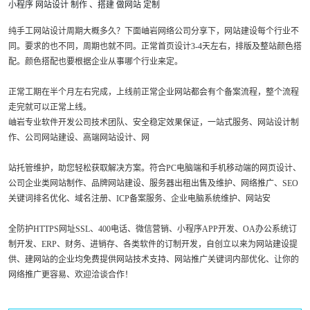
小程序
网站设计
制作
、搭建
做网站
定制
纯手工网站设计周期大概多久？下面岫岩网络公司分享下，网站建设每个行业不
同。要求的也不同，周期也就不同。正常首页设计3-4天左右，排版及整站颜色搭
配。颜色搭配也要根据企业从事哪个行业来定。
正常工期在半个月左右完成，上线前正常企业网站都会有个备案流程，整个流程
走完就可以正常上线。
岫岩专业软件开发公司技术团队、安全稳定效果保证，一站式服务、网站设计制
作、公司网站建设、高端网站设计、网
站托管维护，助您轻松获取解决方案。符合PC电脑端和手机移动端的网页设计、
公司企业类网站制作、品牌网站建设、服务器出租出售及维护、网络推广、SEO
关键词排名优化、域名注册、ICP备案服务、企业电脑系统维护、网站安
全防护HTTPS网址SSL、400电话、微信营销、小程序APP开发、OA办公系统订
制开发、ERP、财务、进销存、各类软件的订制开发，自创立以来为网站建设提
供、建网站的企业均免费提供网站技术支持、网站推广关键词内部优化、让你的
网络推广更容易、欢迎洽谈合作！